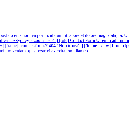
t, sed do eiusmod tempor incididunt ut labore et dolore magna aliqua. U
 »Sydney » zoom= »14″] [rule] Contact Form Ut enim ad minim veniam
w] [frame] [contact-form-7 404 "Non trouvé"] [/frame] [/raw] Lorem ipsu
 minim veniam, quis nostrud exercitation ullamco.