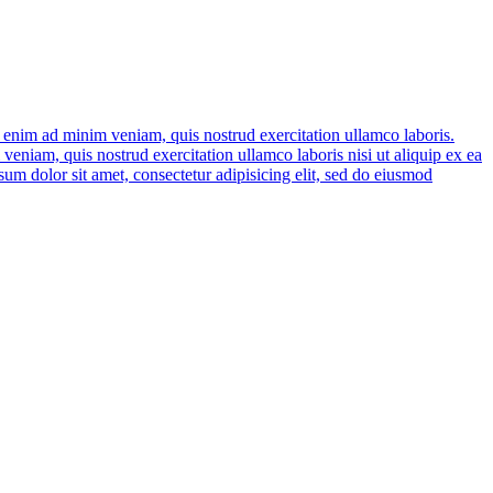
t enim ad minim veniam, quis nostrud exercitation ullamco laboris.
, quis nostrud exercitation ullamco laboris nisi ut aliquip ex ea
m dolor sit amet, consectetur adipisicing elit, sed do eiusmod