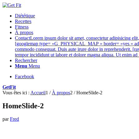
Diététique
Recettes
Fitness
À propos
Contact
Lorem ipsum dolor sit amet, consectetur adipisicing eli
[googlemap type= »G_PHYSICAL_MAP » border= »yes » address=
commodo consequat. Duis aute irure dolor in reprehenderit. [ra
tempor incididunt ut labore et dolore magna aliqua. Ut enim ad
Rechercher
Menu
Menu
Facebook
GetFit
Vous êtes ici :
Accueil
1
/
À propos
2
/
HomeSlide-2
HomeSlide-2
par
Fred