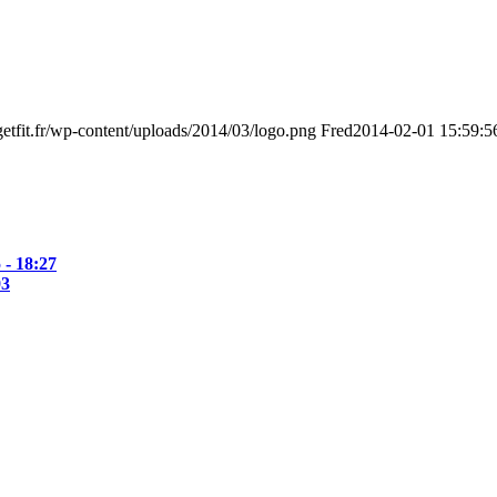
/getfit.fr/wp-content/uploads/2014/03/logo.png
Fred
2014-02-01 15:59:5
 - 18:27
03