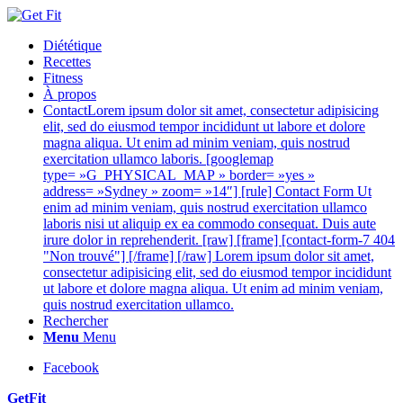
Diététique
Recettes
Fitness
À propos
Contact
Lorem ipsum dolor sit amet, consectetur adipisicing
elit, sed do eiusmod tempor incididunt ut labore et dolore
magna aliqua. Ut enim ad minim veniam, quis nostrud
exercitation ullamco laboris. [googlemap
type= »G_PHYSICAL_MAP » border= »yes »
address= »Sydney » zoom= »14″] [rule] Contact Form Ut
enim ad minim veniam, quis nostrud exercitation ullamco
laboris nisi ut aliquip ex ea commodo consequat. Duis aute
irure dolor in reprehenderit. [raw] [frame] [contact-form-7 404
"Non trouvé"] [/frame] [/raw] Lorem ipsum dolor sit amet,
consectetur adipisicing elit, sed do eiusmod tempor incididunt
ut labore et dolore magna aliqua. Ut enim ad minim veniam,
quis nostrud exercitation ullamco.
Rechercher
Menu
Menu
Facebook
GetFit