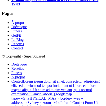
15:03
Pages
À propos
Diététique
Fitness
GetFit
Le Blog
Recettes
Contact
© Copyright - SuperSquared
Diététique
Recettes
Fitness
À propos
Contact
Lorem ipsum dolor sit amet, consectetur adipisicing
elit, sed do eiusmod tempor incididunt ut labore et dolore
magna aliqua. Ut enim ad minim veniam, quis nostrud
exercitation ullamco laboris. [googlemap
type= »G_PHYSICAL_MAP » border= »yes »
address= »Sydney » zoom= »14″] [rule] Contact Form Ut