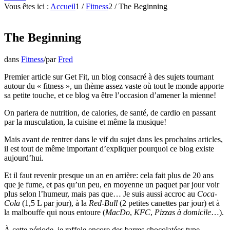
Vous êtes ici :
Accueil
1
/
Fitness
2
/
The Beginning
The Beginning
dans
Fitness
/
par
Fred
Premier article sur Get Fit, un blog consacré à des sujets tournant
autour du « fitness », un thème assez vaste où tout le monde apporte
sa petite touche, et ce blog va être l’occasion d’amener la mienne!
On parlera de nutrition, de calories, de santé, de cardio en passant
par la musculation, la cuisine et même la musique!
Mais avant de rentrer dans le vif du sujet dans les prochains articles,
il est tout de même important d’expliquer pourquoi ce blog existe
aujourd’hui.
Et il faut revenir presque un an en arrière: cela fait plus de 20 ans
que je fume, et pas qu’un peu, en moyenne un paquet par jour voir
plus selon l’humeur, mais pas que… Je suis aussi accroc au
Coca-
Cola
(1,5 L par jour), à la
Red-Bull
(2 petites canettes par jour) et à
la malbouffe qui nous entoure (
MacDo
,
KFC
,
Pizzas à domicile
…).
À cette période, je raffole encore des barres chocolatées type