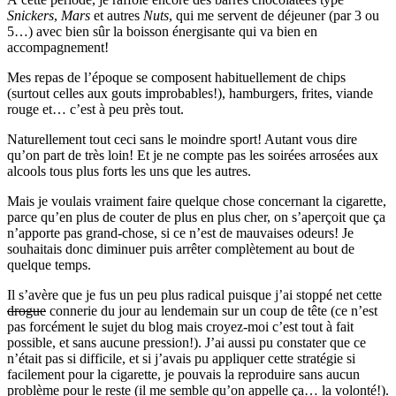
Snickers
,
Mars
et autres
Nuts
, qui me servent de déjeuner (par 3 ou
5…) avec bien sûr la boisson énergisante qui va bien en
accompagnement!
Mes repas de l’époque se composent habituellement de chips
(surtout celles aux gouts improbables!), hamburgers, frites, viande
rouge et… c’est à peu près tout.
Naturellement tout ceci sans le moindre sport! Autant vous dire
qu’on part de très loin! Et je ne compte pas les soirées arrosées aux
alcools tous plus forts les uns que les autres.
Mais je voulais vraiment faire quelque chose concernant la cigarette,
parce qu’en plus de couter de plus en plus cher, on s’aperçoit que ça
n’apporte pas grand-chose, si ce n’est de mauvaises odeurs! Je
souhaitais donc diminuer puis arrêter complètement au bout de
quelque temps.
Il s’avère que je fus un peu plus radical puisque j’ai stoppé net cette
drogue
connerie du jour au lendemain sur un coup de tête (ce n’est
pas forcément le sujet du blog mais croyez-moi c’est tout à fait
possible, et sans aucune pression!). J’ai aussi pu constater que ce
n’était pas si difficile, et si j’avais pu appliquer cette stratégie si
facilement pour la cigarette, je pouvais la reproduire sans aucun
problème pour le reste (il me semble qu’on appelle ça… la volonté!).