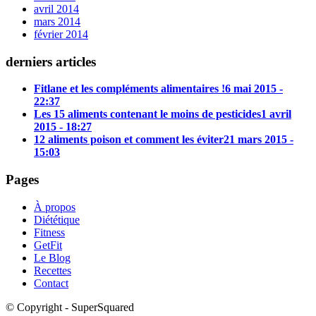
avril 2014
mars 2014
février 2014
derniers articles
Fitlane et les compléments alimentaires !
6 mai 2015 -
22:37
Les 15 aliments contenant le moins de pesticides
1 avril
2015 - 18:27
12 aliments poison et comment les éviter
21 mars 2015 -
15:03
Pages
À propos
Diététique
Fitness
GetFit
Le Blog
Recettes
Contact
© Copyright - SuperSquared