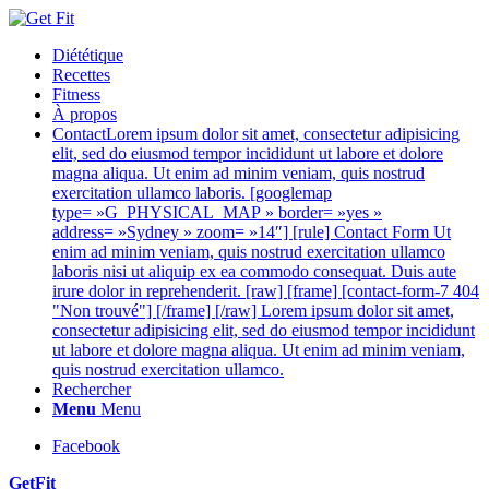
Diététique
Recettes
Fitness
À propos
Contact
Lorem ipsum dolor sit amet, consectetur adipisicing
elit, sed do eiusmod tempor incididunt ut labore et dolore
magna aliqua. Ut enim ad minim veniam, quis nostrud
exercitation ullamco laboris. [googlemap
type= »G_PHYSICAL_MAP » border= »yes »
address= »Sydney » zoom= »14″] [rule] Contact Form Ut
enim ad minim veniam, quis nostrud exercitation ullamco
laboris nisi ut aliquip ex ea commodo consequat. Duis aute
irure dolor in reprehenderit. [raw] [frame] [contact-form-7 404
"Non trouvé"] [/frame] [/raw] Lorem ipsum dolor sit amet,
consectetur adipisicing elit, sed do eiusmod tempor incididunt
ut labore et dolore magna aliqua. Ut enim ad minim veniam,
quis nostrud exercitation ullamco.
Rechercher
Menu
Menu
Facebook
GetFit