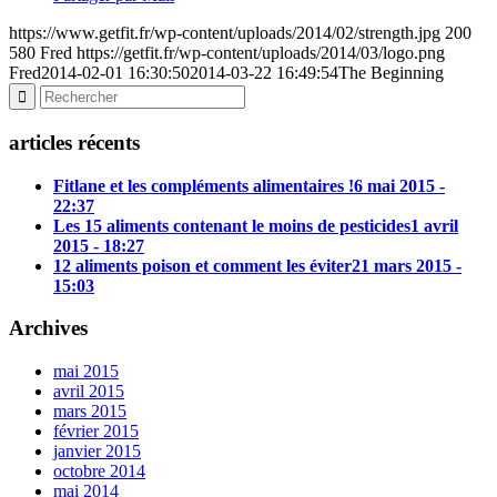
https://www.getfit.fr/wp-content/uploads/2014/02/strength.jpg
200
580
Fred
https://getfit.fr/wp-content/uploads/2014/03/logo.png
Fred
2014-02-01 16:30:50
2014-03-22 16:49:54
The Beginning
articles récents
Fitlane et les compléments alimentaires !
6 mai 2015 -
22:37
Les 15 aliments contenant le moins de pesticides
1 avril
2015 - 18:27
12 aliments poison et comment les éviter
21 mars 2015 -
15:03
Archives
mai 2015
avril 2015
mars 2015
février 2015
janvier 2015
octobre 2014
mai 2014