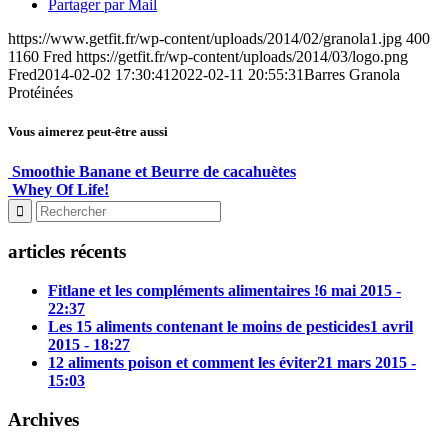
Partager par Mail
https://www.getfit.fr/wp-content/uploads/2014/02/granola1.jpg
400
1160
Fred
https://getfit.fr/wp-content/uploads/2014/03/logo.png
Fred
2014-02-02 17:30:41
2022-02-11 20:55:31
Barres Granola
Protéinées
Vous aimerez peut-être aussi
Smoothie Banane et Beurre de cacahuètes
Whey Of Life!
articles récents
Fitlane et les compléments alimentaires !
6 mai 2015 -
22:37
Les 15 aliments contenant le moins de pesticides
1 avril
2015 - 18:27
12 aliments poison et comment les éviter
21 mars 2015 -
15:03
Archives