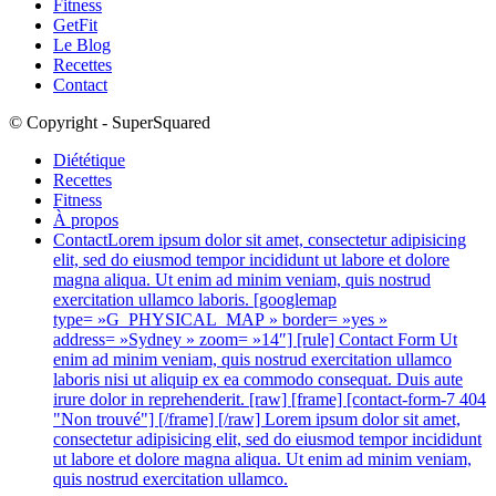
Fitness
GetFit
Le Blog
Recettes
Contact
© Copyright - SuperSquared
Diététique
Recettes
Fitness
À propos
Contact
Lorem ipsum dolor sit amet, consectetur adipisicing
elit, sed do eiusmod tempor incididunt ut labore et dolore
magna aliqua. Ut enim ad minim veniam, quis nostrud
exercitation ullamco laboris. [googlemap
type= »G_PHYSICAL_MAP » border= »yes »
address= »Sydney » zoom= »14″] [rule] Contact Form Ut
enim ad minim veniam, quis nostrud exercitation ullamco
laboris nisi ut aliquip ex ea commodo consequat. Duis aute
irure dolor in reprehenderit. [raw] [frame] [contact-form-7 404
"Non trouvé"] [/frame] [/raw] Lorem ipsum dolor sit amet,
consectetur adipisicing elit, sed do eiusmod tempor incididunt
ut labore et dolore magna aliqua. Ut enim ad minim veniam,
quis nostrud exercitation ullamco.