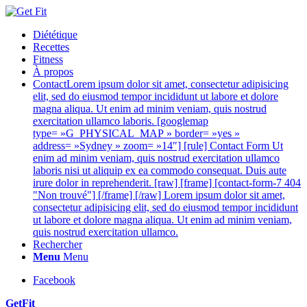
Diététique
Recettes
Fitness
À propos
Contact
Lorem ipsum dolor sit amet, consectetur adipisicing
elit, sed do eiusmod tempor incididunt ut labore et dolore
magna aliqua. Ut enim ad minim veniam, quis nostrud
exercitation ullamco laboris. [googlemap
type= »G_PHYSICAL_MAP » border= »yes »
address= »Sydney » zoom= »14″] [rule] Contact Form Ut
enim ad minim veniam, quis nostrud exercitation ullamco
laboris nisi ut aliquip ex ea commodo consequat. Duis aute
irure dolor in reprehenderit. [raw] [frame] [contact-form-7 404
"Non trouvé"] [/frame] [/raw] Lorem ipsum dolor sit amet,
consectetur adipisicing elit, sed do eiusmod tempor incididunt
ut labore et dolore magna aliqua. Ut enim ad minim veniam,
quis nostrud exercitation ullamco.
Rechercher
Menu
Menu
Facebook
GetFit