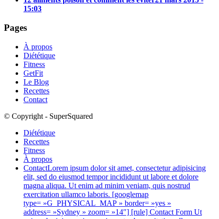
15:03
Pages
À propos
Diététique
Fitness
GetFit
Le Blog
Recettes
Contact
© Copyright - SuperSquared
Diététique
Recettes
Fitness
À propos
Contact
Lorem ipsum dolor sit amet, consectetur adipisicing
elit, sed do eiusmod tempor incididunt ut labore et dolore
magna aliqua. Ut enim ad minim veniam, quis nostrud
exercitation ullamco laboris. [googlemap
type= »G_PHYSICAL_MAP » border= »yes »
address= »Sydney » zoom= »14″] [rule] Contact Form Ut