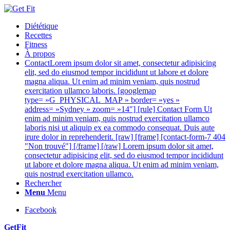
Diététique
Recettes
Fitness
À propos
Contact
Lorem ipsum dolor sit amet, consectetur adipisicing
elit, sed do eiusmod tempor incididunt ut labore et dolore
magna aliqua. Ut enim ad minim veniam, quis nostrud
exercitation ullamco laboris. [googlemap
type= »G_PHYSICAL_MAP » border= »yes »
address= »Sydney » zoom= »14″] [rule] Contact Form Ut
enim ad minim veniam, quis nostrud exercitation ullamco
laboris nisi ut aliquip ex ea commodo consequat. Duis aute
irure dolor in reprehenderit. [raw] [frame] [contact-form-7 404
"Non trouvé"] [/frame] [/raw] Lorem ipsum dolor sit amet,
consectetur adipisicing elit, sed do eiusmod tempor incididunt
ut labore et dolore magna aliqua. Ut enim ad minim veniam,
quis nostrud exercitation ullamco.
Rechercher
Menu
Menu
Facebook
GetFit