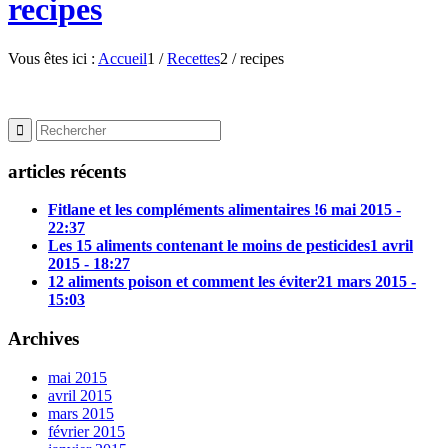
recipes
Vous êtes ici :
Accueil
1
/
Recettes
2
/
recipes
articles récents
Fitlane et les compléments alimentaires !
6 mai 2015 -
22:37
Les 15 aliments contenant le moins de pesticides
1 avril
2015 - 18:27
12 aliments poison et comment les éviter
21 mars 2015 -
15:03
Archives
mai 2015
avril 2015
mars 2015
février 2015