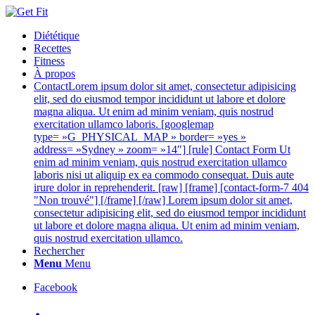
Diététique
Recettes
Fitness
À propos
Contact
Lorem ipsum dolor sit amet, consectetur adipisicing
elit, sed do eiusmod tempor incididunt ut labore et dolore
magna aliqua. Ut enim ad minim veniam, quis nostrud
exercitation ullamco laboris. [googlemap
type= »G_PHYSICAL_MAP » border= »yes »
address= »Sydney » zoom= »14″] [rule] Contact Form Ut
enim ad minim veniam, quis nostrud exercitation ullamco
laboris nisi ut aliquip ex ea commodo consequat. Duis aute
irure dolor in reprehenderit. [raw] [frame] [contact-form-7 404
"Non trouvé"] [/frame] [/raw] Lorem ipsum dolor sit amet,
consectetur adipisicing elit, sed do eiusmod tempor incididunt
ut labore et dolore magna aliqua. Ut enim ad minim veniam,
quis nostrud exercitation ullamco.
Rechercher
Menu
Menu
Facebook