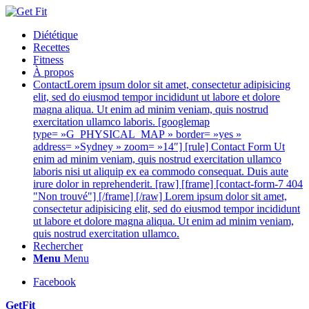
Diététique
Recettes
Fitness
À propos
Contact
Lorem ipsum dolor sit amet, consectetur adipisicing
elit, sed do eiusmod tempor incididunt ut labore et dolore
magna aliqua. Ut enim ad minim veniam, quis nostrud
exercitation ullamco laboris. [googlemap
type= »G_PHYSICAL_MAP » border= »yes »
address= »Sydney » zoom= »14″] [rule] Contact Form Ut
enim ad minim veniam, quis nostrud exercitation ullamco
laboris nisi ut aliquip ex ea commodo consequat. Duis aute
irure dolor in reprehenderit. [raw] [frame] [contact-form-7 404
"Non trouvé"] [/frame] [/raw] Lorem ipsum dolor sit amet,
consectetur adipisicing elit, sed do eiusmod tempor incididunt
ut labore et dolore magna aliqua. Ut enim ad minim veniam,
quis nostrud exercitation ullamco.
Rechercher
Menu
Menu
Facebook
GetFit