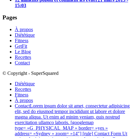
15:03
Pages
À propos
Diététique
Fitness
GetFit
Le Blog
Recettes
Contact
© Copyright - SuperSquared
Diététique
Recettes
Fitness
À propos
Contact
Lorem ipsum dolor sit amet, consectetur adipisicing
elit, sed do eiusmod tempor incididunt ut labore et dolore
magna aliqua. Ut enim ad minim veniam, quis nostrud
exercitation ullamco laboris. [googlemap
type= »G_PHYSICAL_MAP » border= »yes »
address= »Sydney » zoom= »14″] [rule] Contact Form Ut