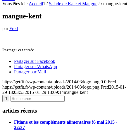
Vous êtes ici :
Accueil
1
/
Salade de Kale et Mangue
2
/
mangue-kent
mangue-kent
par
Fred
Partager cet entrée
Partager sur Facebook
Partager sur WhatsApp
Partager par Mail
https://getfit.fr/wp-content/uploads/2014/03/logo.png
0
0
Fred
https://getfit.fr/wp-content/uploads/2014/03/logo.png
Fred
2015-01-
29 13:03:53
2015-01-29 13:09:14
mangue-kent
articles récents
Fitlane et les compléments alimentaires !
6 mai 2015 -
22:37