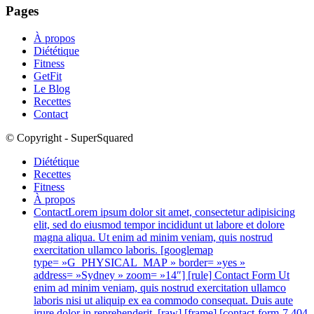
Pages
À propos
Diététique
Fitness
GetFit
Le Blog
Recettes
Contact
© Copyright - SuperSquared
Diététique
Recettes
Fitness
À propos
Contact
Lorem ipsum dolor sit amet, consectetur adipisicing
elit, sed do eiusmod tempor incididunt ut labore et dolore
magna aliqua. Ut enim ad minim veniam, quis nostrud
exercitation ullamco laboris. [googlemap
type= »G_PHYSICAL_MAP » border= »yes »
address= »Sydney » zoom= »14″] [rule] Contact Form Ut
enim ad minim veniam, quis nostrud exercitation ullamco
laboris nisi ut aliquip ex ea commodo consequat. Duis aute
irure dolor in reprehenderit. [raw] [frame] [contact-form-7 404