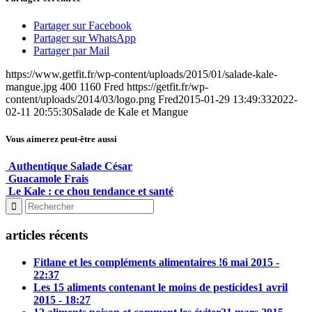
Partager sur Facebook
Partager sur WhatsApp
Partager par Mail
https://www.getfit.fr/wp-content/uploads/2015/01/salade-kale-
mangue.jpg
400
1160
Fred
https://getfit.fr/wp-
content/uploads/2014/03/logo.png
Fred
2015-01-29 13:49:33
2022-
02-11 20:55:30
Salade de Kale et Mangue
Vous aimerez peut-être aussi
Authentique Salade César
Guacamole Frais
Le Kale : ce chou tendance et santé
articles récents
Fitlane et les compléments alimentaires !
6 mai 2015 -
22:37
Les 15 aliments contenant le moins de pesticides
1 avril
2015 - 18:27