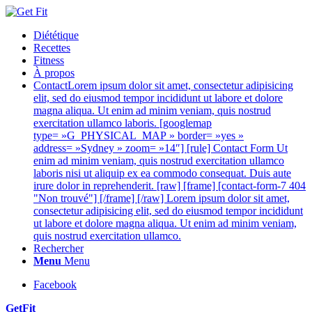
Diététique
Recettes
Fitness
À propos
Contact
Lorem ipsum dolor sit amet, consectetur adipisicing
elit, sed do eiusmod tempor incididunt ut labore et dolore
magna aliqua. Ut enim ad minim veniam, quis nostrud
exercitation ullamco laboris. [googlemap
type= »G_PHYSICAL_MAP » border= »yes »
address= »Sydney » zoom= »14″] [rule] Contact Form Ut
enim ad minim veniam, quis nostrud exercitation ullamco
laboris nisi ut aliquip ex ea commodo consequat. Duis aute
irure dolor in reprehenderit. [raw] [frame] [contact-form-7 404
"Non trouvé"] [/frame] [/raw] Lorem ipsum dolor sit amet,
consectetur adipisicing elit, sed do eiusmod tempor incididunt
ut labore et dolore magna aliqua. Ut enim ad minim veniam,
quis nostrud exercitation ullamco.
Rechercher
Menu
Menu
Facebook
GetFit