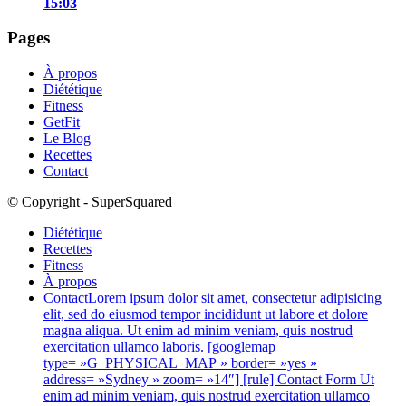
15:03
Pages
À propos
Diététique
Fitness
GetFit
Le Blog
Recettes
Contact
© Copyright - SuperSquared
Diététique
Recettes
Fitness
À propos
Contact
Lorem ipsum dolor sit amet, consectetur adipisicing
elit, sed do eiusmod tempor incididunt ut labore et dolore
magna aliqua. Ut enim ad minim veniam, quis nostrud
exercitation ullamco laboris. [googlemap
type= »G_PHYSICAL_MAP » border= »yes »
address= »Sydney » zoom= »14″] [rule] Contact Form Ut
enim ad minim veniam, quis nostrud exercitation ullamco