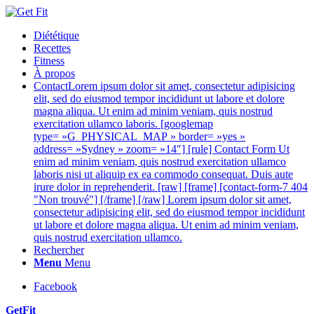
Diététique
Recettes
Fitness
À propos
Contact
Lorem ipsum dolor sit amet, consectetur adipisicing
elit, sed do eiusmod tempor incididunt ut labore et dolore
magna aliqua. Ut enim ad minim veniam, quis nostrud
exercitation ullamco laboris. [googlemap
type= »G_PHYSICAL_MAP » border= »yes »
address= »Sydney » zoom= »14″] [rule] Contact Form Ut
enim ad minim veniam, quis nostrud exercitation ullamco
laboris nisi ut aliquip ex ea commodo consequat. Duis aute
irure dolor in reprehenderit. [raw] [frame] [contact-form-7 404
"Non trouvé"] [/frame] [/raw] Lorem ipsum dolor sit amet,
consectetur adipisicing elit, sed do eiusmod tempor incididunt
ut labore et dolore magna aliqua. Ut enim ad minim veniam,
quis nostrud exercitation ullamco.
Rechercher
Menu
Menu
Facebook
GetFit