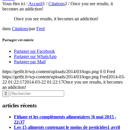
Vous êtes ici :
Accueil
1
/
Citations
2
/
Once you see results, it
becomes an addiction!
Once you see results, it becomes an addiction!
dans
Citations
/
par
Fred
Partager cet entrée
Partager sur Facebook
Partager sur WhatsApp
Partager par Mail
https://getfit.fr/wp-content/uploads/2014/03/logo.png
0
0
Fred
https://getfit.fr/wp-content/uploads/2014/03/logo.png
Fred
2014-03-
22 01:22:17
2014-03-22 01:22:17
Once you see results, it becomes
an addiction!
articles récents
Fitlane et les compléments alimentaires !
6 mai 2015 -
22:37
Les 15 aliments contenant le moins de pesticides
1 avril