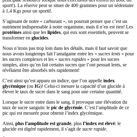
sport!). La réserve peut se situer de 400 grammes pour un sédentaire
à 1,4 Kgs pour un sportif.
S’agissant de notre « carburant », on pourrait penser que c’est un
nutriment indispensable à notre organisme, mais il n’en est rien! Les
protéines
ainsi que les
lipides
, qui eux sont essentiels, peuvent se
transformer en
glucides
.
Nous n’irons pas trop loin dans les détails, mais il faut savoir que
nous avons longtemps fait l’amalgame entre les «
sucres lents
» pour
les sucres complexes et les «
sucres rapides
» pour les sucres
simples, alors qu’en fait certains sucres que l’ont pensait lents, se
révélaient être absorbés très rapidement!
C’est ainsi qu’est apparu un indice, que l’on appelle
index
glycémique
(ou
IG
)! Celui-ci mesure la capacité d’un glucide à
élever le taux de sucre dans le sang pour une certaine quantité.
Lorsque le sucre entre dans le sang, il provoque une élévation du
taux de sucre sanguin: le
pic de glycémie
. C’est l’amplitude de ce
pic qui est mesurée pour obtenir l’index glycémique.
Ainsi,
plus l’amplitude est grande
, plus
l’index est élevé
: le
glucide est digéré rapidement, il s’agit de
sucre rapide
.