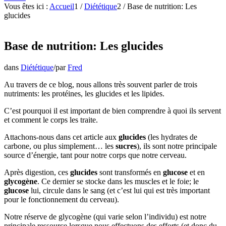
Vous êtes ici :
Accueil
1
/
Diététique
2
/
Base de nutrition: Les
glucides
Base de nutrition: Les glucides
dans
Diététique
/
par
Fred
Au travers de ce blog, nous allons très souvent parler de trois
nutriments: les protéines, les glucides et les lipides.
C’est pourquoi il est important de bien comprendre à quoi ils servent
et comment le corps les traite.
Attachons-nous dans cet article aux
glucides
(les hydrates de
carbone, ou plus simplement… les
sucres
), ils sont notre principale
source d’énergie, tant pour notre corps que notre cerveau.
Après digestion, ces
glucides
sont transformés en
glucose
et en
glycogène
. Ce dernier se stocke dans les muscles et le foie; le
glucose
lui, circule dans le sang (et c’est lui qui est très important
pour le fonctionnement du cerveau).
Notre réserve de glycogène (qui varie selon l’individu) est notre
principale ressource lorsque nous effectuons des efforts (et donc du