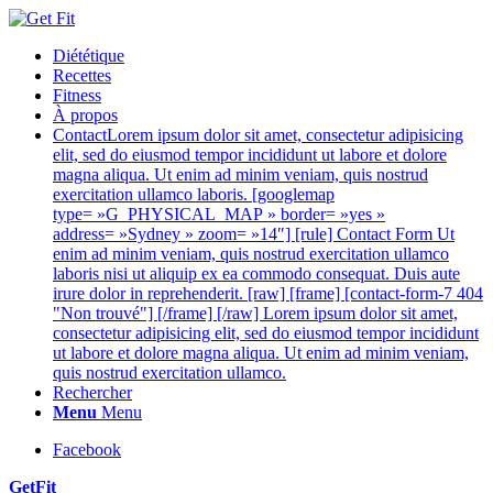
Diététique
Recettes
Fitness
À propos
Contact
Lorem ipsum dolor sit amet, consectetur adipisicing
elit, sed do eiusmod tempor incididunt ut labore et dolore
magna aliqua. Ut enim ad minim veniam, quis nostrud
exercitation ullamco laboris. [googlemap
type= »G_PHYSICAL_MAP » border= »yes »
address= »Sydney » zoom= »14″] [rule] Contact Form Ut
enim ad minim veniam, quis nostrud exercitation ullamco
laboris nisi ut aliquip ex ea commodo consequat. Duis aute
irure dolor in reprehenderit. [raw] [frame] [contact-form-7 404
"Non trouvé"] [/frame] [/raw] Lorem ipsum dolor sit amet,
consectetur adipisicing elit, sed do eiusmod tempor incididunt
ut labore et dolore magna aliqua. Ut enim ad minim veniam,
quis nostrud exercitation ullamco.
Rechercher
Menu
Menu
Facebook
GetFit