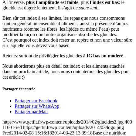
À l’inverse,
plus l’amplitude est faible
, plus
l’index est bas
: le
glucide est digéré lentement, il s’agit de
sucre lent
.
Bien sûr cet index à ses limites, les repas que nous consommons
sont en général un ensemble d’aliments, aussi la présence d’autres
nutriments (comme les fibres, les lipides ou même l’eau) peut
modifier la façon dont notre organisme absorbe les glucides.
C’est pourquoi cet index doit rester un repère et non une valeur sûre
sur laquelle vous devez vous baser.
Retenez surtout de privilégier les glucides à
IG bas ou modéré
.
Nous aborderons plus en détail cet index et les aliments attachés
dans un prochain article, nous nous contenterons des glucides pour
cet article ;)
Partager cet entrée
Partager sur Facebook
Partager sur WhatsApp
Partager par Mail
https://www.getfit.fr/wp-content/uploads/2014/02/glucides2.jpg
400
1160
Fred
https://getfit.fr/wp-content/uploads/2014/03/logo.png
Fred
2014-02-08 15:16:18
2014-03-23 13:39:18
Base de nutrition: