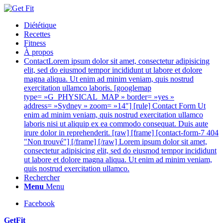
Diététique
Recettes
Fitness
À propos
Contact
Lorem ipsum dolor sit amet, consectetur adipisicing
elit, sed do eiusmod tempor incididunt ut labore et dolore
magna aliqua. Ut enim ad minim veniam, quis nostrud
exercitation ullamco laboris. [googlemap
type= »G_PHYSICAL_MAP » border= »yes »
address= »Sydney » zoom= »14″] [rule] Contact Form Ut
enim ad minim veniam, quis nostrud exercitation ullamco
laboris nisi ut aliquip ex ea commodo consequat. Duis aute
irure dolor in reprehenderit. [raw] [frame] [contact-form-7 404
"Non trouvé"] [/frame] [/raw] Lorem ipsum dolor sit amet,
consectetur adipisicing elit, sed do eiusmod tempor incididunt
ut labore et dolore magna aliqua. Ut enim ad minim veniam,
quis nostrud exercitation ullamco.
Rechercher
Menu
Menu
Facebook
GetFit