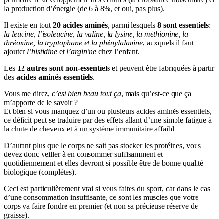
la production d’énergie (de 6 à 8%, et oui, pas plus).
Il existe en tout
20 acides aminés
, parmi lesquels
8 sont essentiels
:
la leucine, l’isoleucine, la valine, la lysine, la méthionine, la
thréonine, la tryptophane et la phénylalanine
, auxquels il faut
ajouter
l’histidine
et
l’arginine
chez l’enfant.
Les
12 autres sont non-essentiels
et peuvent être fabriquées à partir
des
acides aminés essentiels
.
Vous me direz,
c’est bien beau tout ça
, mais qu’est-ce que ça
m’apporte de le savoir ?
Et bien si vous manquez d’un ou plusieurs acides aminés essentiels,
ce déficit peut se traduire par des effets allant d’une simple fatigue à
la chute de cheveux et à un système immunitaire affaibli.
D’autant plus que le corps ne sait pas stocker les protéines, vous
devez donc veiller à en consommer suffisamment et
quotidiennement et elles devront si possible être de bonne qualité
biologique (complètes).
Ceci est particulièrement vrai si vous faites du sport, car dans le cas
d’une consommation insuffisante, ce sont les muscles que votre
corps va faire fondre en premier (et non sa précieuse réserve de
graisse).