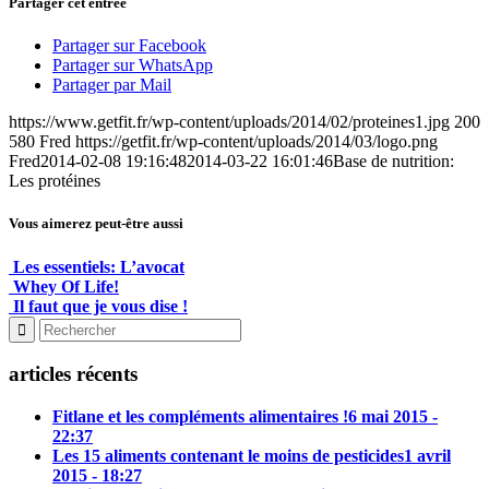
Partager cet entrée
Partager sur Facebook
Partager sur WhatsApp
Partager par Mail
https://www.getfit.fr/wp-content/uploads/2014/02/proteines1.jpg
200
580
Fred
https://getfit.fr/wp-content/uploads/2014/03/logo.png
Fred
2014-02-08 19:16:48
2014-03-22 16:01:46
Base de nutrition:
Les protéines
Vous aimerez peut-être aussi
Les essentiels: L’avocat
Whey Of Life!
Il faut que je vous dise !
articles récents
Fitlane et les compléments alimentaires !
6 mai 2015 -
22:37
Les 15 aliments contenant le moins de pesticides
1 avril
2015 - 18:27