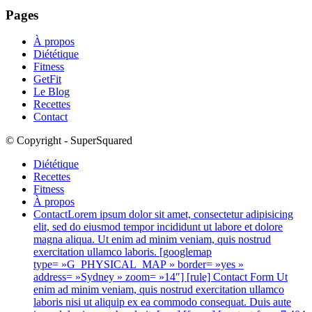
Pages
À propos
Diététique
Fitness
GetFit
Le Blog
Recettes
Contact
© Copyright - SuperSquared
Diététique
Recettes
Fitness
À propos
Contact
Lorem ipsum dolor sit amet, consectetur adipisicing
elit, sed do eiusmod tempor incididunt ut labore et dolore
magna aliqua. Ut enim ad minim veniam, quis nostrud
exercitation ullamco laboris. [googlemap
type= »G_PHYSICAL_MAP » border= »yes »
address= »Sydney » zoom= »14″] [rule] Contact Form Ut
enim ad minim veniam, quis nostrud exercitation ullamco
laboris nisi ut aliquip ex ea commodo consequat. Duis aute