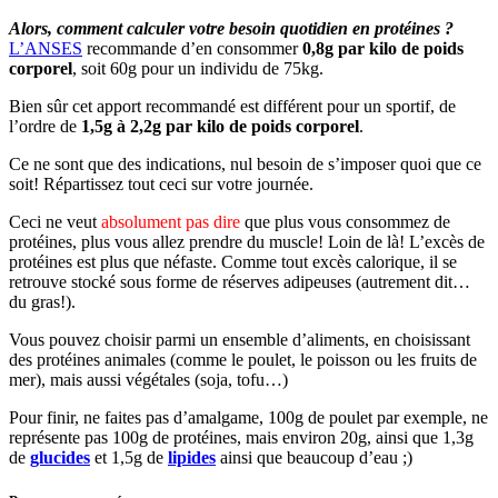
Alors, comment calculer votre besoin quotidien en protéines ?
L’ANSES
recommande d’en consommer
0,8g par kilo de poids
corporel
, soit 60g pour un individu de 75kg.
Bien sûr cet apport recommandé est différent pour un sportif, de
l’ordre de
1,5g à 2,2g par kilo de poids corporel
.
Ce ne sont que des indications, nul besoin de s’imposer quoi que ce
soit! Répartissez tout ceci sur votre journée.
Ceci ne veut
absolument pas dire
que plus vous consommez de
protéines, plus vous allez prendre du muscle! Loin de là! L’excès de
protéines est plus que néfaste. Comme tout excès calorique, il se
retrouve stocké sous forme de réserves adipeuses (autrement dit…
du gras!).
Vous pouvez choisir parmi un ensemble d’aliments, en choisissant
des protéines animales (comme le poulet, le poisson ou les fruits de
mer), mais aussi végétales (soja, tofu…)
Pour finir, ne faites pas d’amalgame, 100g de poulet par exemple, ne
représente pas 100g de protéines, mais environ 20g, ainsi que 1,3g
de
glucides
et 1,5g de
lipides
ainsi que beaucoup d’eau ;)