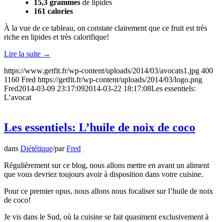
15,3 grammes
de lipides
161 calories
À la vue de ce tableau, on constate clairement que ce fruit est très
riche en lipides et très calorifique!
Lire la suite
→
https://www.getfit.fr/wp-content/uploads/2014/03/avocats1.jpg
400
1160
Fred
https://getfit.fr/wp-content/uploads/2014/03/logo.png
Fred
2014-03-09 23:17:09
2014-03-22 18:17:08
Les essentiels:
L’avocat
Les essentiels: L’huile de noix de coco
dans
Diététique
/
par
Fred
Régulièrement sur ce blog, nous allons mettre en avant un aliment
que vous devriez toujours avoir à disposition dans votre cuisine.
Pour ce premier opus, nous allons nous focaliser sur l’huile de noix
de coco!
Je vis dans le Sud, où la cuisine se fait quasiment exclusivement à