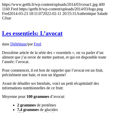
https://www.getfit.fr/wp-content/uploads/2014/03/cesar1.jpg
400
1160
Fred
https://getfit.fr/wp-content/uploads/2014/03/logo.png
Fred
2014-03-23 18:11:07
2022-02-11 20:55:31
Authentique Salade
César
Les essentiels: L’avocat
dans
Diététique
/
par
Fred
Deuxième article de la série des « essentiels », on va parler d’un
aliment que j’ai envie de mettre partout, et qui est disponible toute
l’année: l’avocat.
Pour commencer, il est bon de rappeler que l’avocat est un fruit,
précisément une baie, et non un légume!
Avant de détailler ses bienfaits, voici un petit récapitulatif des
informations nutritionnelles de ce fruit:
Moyenne pour
100 grammes
d’avocat:
2 grammes
de protéines
7,4 grammes
de glucides