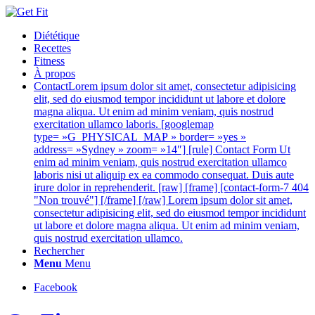
Diététique
Recettes
Fitness
À propos
Contact
Lorem ipsum dolor sit amet, consectetur adipisicing
elit, sed do eiusmod tempor incididunt ut labore et dolore
magna aliqua. Ut enim ad minim veniam, quis nostrud
exercitation ullamco laboris. [googlemap
type= »G_PHYSICAL_MAP » border= »yes »
address= »Sydney » zoom= »14″] [rule] Contact Form Ut
enim ad minim veniam, quis nostrud exercitation ullamco
laboris nisi ut aliquip ex ea commodo consequat. Duis aute
irure dolor in reprehenderit. [raw] [frame] [contact-form-7 404
"Non trouvé"] [/frame] [/raw] Lorem ipsum dolor sit amet,
consectetur adipisicing elit, sed do eiusmod tempor incididunt
ut labore et dolore magna aliqua. Ut enim ad minim veniam,
quis nostrud exercitation ullamco.
Rechercher
Menu
Menu
Facebook