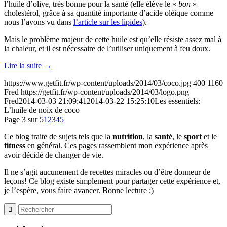
l’huile d’olive, très bonne pour la santé (elle élève le «
bon
»
cholestérol, grâce à sa quantité importante d’acide oléique comme
nous l’avons vu dans
l’article sur les lipides
).
Mais le problème majeur de cette huile est qu’elle résiste assez mal à
la chaleur, et il est nécessaire de l’utiliser uniquement à feu doux.
Lire la suite
→
https://www.getfit.fr/wp-content/uploads/2014/03/coco.jpg
400
1160
Fred
https://getfit.fr/wp-content/uploads/2014/03/logo.png
Fred
2014-03-03 21:09:41
2014-03-22 15:25:10
Les essentiels:
L’huile de noix de coco
Page 3 sur 5
1
2
3
4
5
Ce blog traite de sujets tels que la
nutrition
, la
santé
, le
sport
et le
fitness
en général. Ces pages rassemblent mon expérience après
avoir décidé de changer de vie.
Il ne s’agit aucunement de recettes miracles ou d’être donneur de
leçons! Ce blog existe simplement pour partager cette expérience et,
je l’espère, vous faire avancer. Bonne lecture ;)