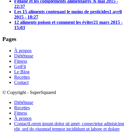
Fitlane et les compléments alimentaires !
6 mai 2015 -
22:37
Les 15 aliments contenant le moins de pesticides
1 avril
2015 - 18:27
12 aliments poison et comment les éviter
21 mars 2015 -
15:03
Pages
À propos
Diététique
Fitness
GetFit
Le Blog
Recettes
Contact
© Copyright - SuperSquared
Diététique
Recettes
Fitness
À propos
Contact
Lorem ipsum dolor sit amet, consectetur adipisicing
elit, sed do eiusmod tempor incididunt ut labore et dolore