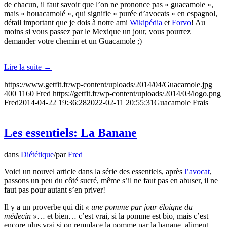
de chacun, il faut savoir que l’on ne prononce pas « guacamole »,
mais « houacamolé », qui signifie « purée d’avocats » en espagnol,
détail important que je dois à notre ami
Wikipédia
et
Forvo
! Au
moins si vous passez par le Mexique un jour, vous pourrez
demander votre chemin et un Guacamole ;)
Lire la suite
→
https://www.getfit.fr/wp-content/uploads/2014/04/Guacamole.jpg
400
1160
Fred
https://getfit.fr/wp-content/uploads/2014/03/logo.png
Fred
2014-04-22 19:36:28
2022-02-11 20:55:31
Guacamole Frais
Les essentiels: La Banane
dans
Diététique
/
par
Fred
Voici un nouvel article dans la série des essentiels, après
l’avocat
,
passons un peu du côté sucré, même s’il ne faut pas en abuser, il ne
faut pas pour autant s’en priver!
Il y a un proverbe qui dit
« une pomme par jour éloigne du
médecin »
… et bien… c’est vrai, si la pomme est bio, mais c’est
encore plus vrai si on remplace la pomme par la banane, aliment