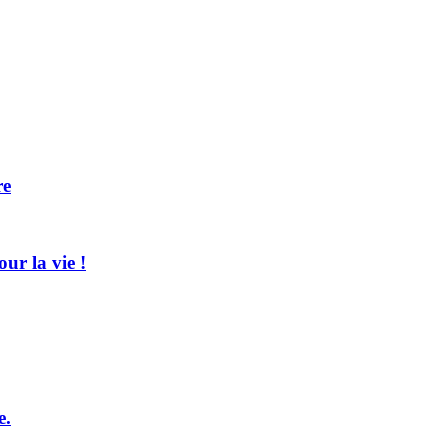
re
ur la vie !
e.