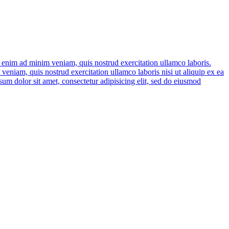
t enim ad minim veniam, quis nostrud exercitation ullamco laboris.
, quis nostrud exercitation ullamco laboris nisi ut aliquip ex ea
m dolor sit amet, consectetur adipisicing elit, sed do eiusmod