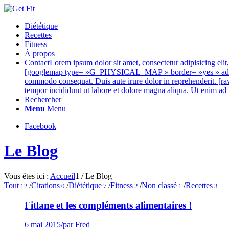
Diététique
Recettes
Fitness
À propos
Contact
Lorem ipsum dolor sit amet, consectetur adipisicing eli
[googlemap type= »G_PHYSICAL_MAP » border= »yes » address=
commodo consequat. Duis aute irure dolor in reprehenderit. [ra
tempor incididunt ut labore et dolore magna aliqua. Ut enim ad
Rechercher
Menu
Menu
Facebook
Le Blog
Vous êtes ici :
Accueil
1
/
Le Blog
Tout
/
Citations
/
Diététique
/
Fitness
/
Non classé
/
Recettes
12
0
7
2
1
3
Fitlane et les compléments alimentaires !
6 mai 2015
/
par Fred