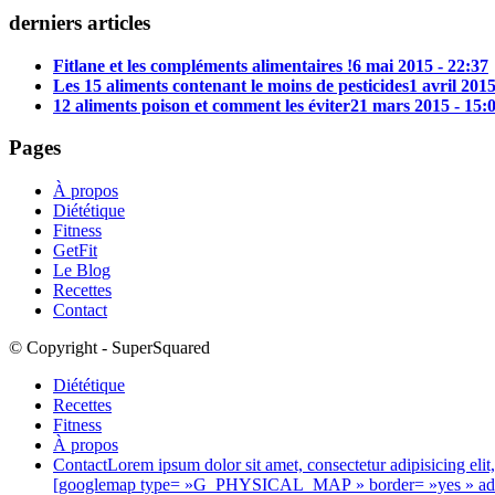
derniers articles
Fitlane et les compléments alimentaires !
6 mai 2015 - 22:37
Les 15 aliments contenant le moins de pesticides
1 avril 2015
12 aliments poison et comment les éviter
21 mars 2015 - 15:
Pages
À propos
Diététique
Fitness
GetFit
Le Blog
Recettes
Contact
© Copyright - SuperSquared
Diététique
Recettes
Fitness
À propos
Contact
Lorem ipsum dolor sit amet, consectetur adipisicing eli
[googlemap type= »G_PHYSICAL_MAP » border= »yes » address=