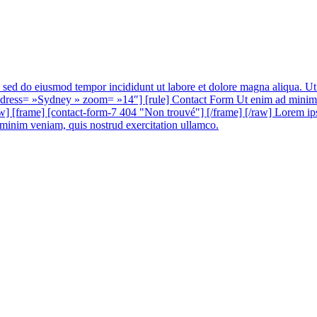
t, sed do eiusmod tempor incididunt ut labore et dolore magna aliqua. U
 »Sydney » zoom= »14″] [rule] Contact Form Ut enim ad minim veniam
w] [frame] [contact-form-7 404 "Non trouvé"] [/frame] [/raw] Lorem ipsu
 minim veniam, quis nostrud exercitation ullamco.