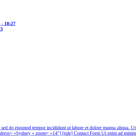
 - 18:27
03
t, sed do eiusmod tempor incididunt ut labore et dolore magna aliqua. U
 »Sydney » zoom= »14″] [rule] Contact Form Ut enim ad minim veniam