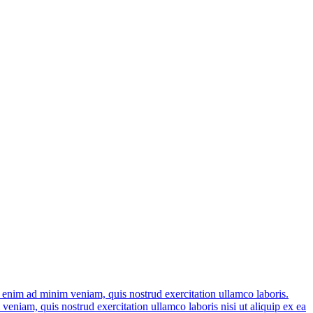
t enim ad minim veniam, quis nostrud exercitation ullamco laboris.
, quis nostrud exercitation ullamco laboris nisi ut aliquip ex ea