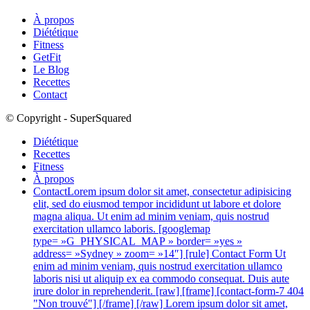
À propos
Diététique
Fitness
GetFit
Le Blog
Recettes
Contact
© Copyright - SuperSquared
Diététique
Recettes
Fitness
À propos
Contact
Lorem ipsum dolor sit amet, consectetur adipisicing
elit, sed do eiusmod tempor incididunt ut labore et dolore
magna aliqua. Ut enim ad minim veniam, quis nostrud
exercitation ullamco laboris. [googlemap
type= »G_PHYSICAL_MAP » border= »yes »
address= »Sydney » zoom= »14″] [rule] Contact Form Ut
enim ad minim veniam, quis nostrud exercitation ullamco
laboris nisi ut aliquip ex ea commodo consequat. Duis aute
irure dolor in reprehenderit. [raw] [frame] [contact-form-7 404
"Non trouvé"] [/frame] [/raw] Lorem ipsum dolor sit amet,