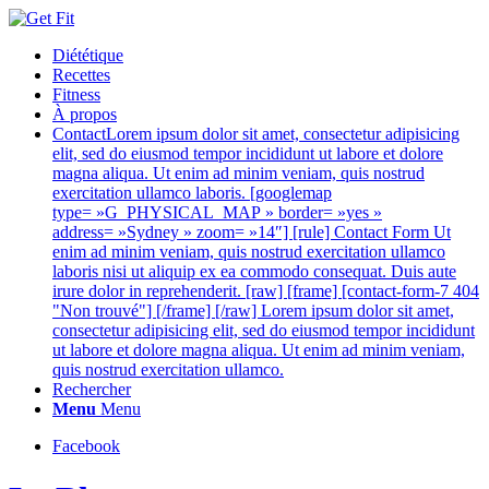
Diététique
Recettes
Fitness
À propos
Contact
Lorem ipsum dolor sit amet, consectetur adipisicing
elit, sed do eiusmod tempor incididunt ut labore et dolore
magna aliqua. Ut enim ad minim veniam, quis nostrud
exercitation ullamco laboris. [googlemap
type= »G_PHYSICAL_MAP » border= »yes »
address= »Sydney » zoom= »14″] [rule] Contact Form Ut
enim ad minim veniam, quis nostrud exercitation ullamco
laboris nisi ut aliquip ex ea commodo consequat. Duis aute
irure dolor in reprehenderit. [raw] [frame] [contact-form-7 404
"Non trouvé"] [/frame] [/raw] Lorem ipsum dolor sit amet,
consectetur adipisicing elit, sed do eiusmod tempor incididunt
ut labore et dolore magna aliqua. Ut enim ad minim veniam,
quis nostrud exercitation ullamco.
Rechercher
Menu
Menu
Facebook